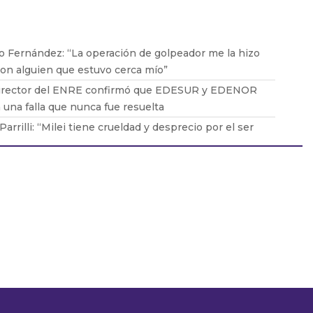
o Fernández: “La operación de golpeador me la hizo
con alguien que estuvo cerca mío”
director del ENRE confirmó que EDESUR y EDENOR
 una falla que nunca fue resuelta
Parrilli: “Milei tiene crueldad y desprecio por el ser
no”
 Vena con Barton: cómo será la nueva obra que
onizará de Muscari
Echarri: “La cultura es un hecho peligroso para este
no de ultraderecha”