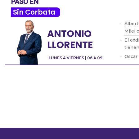
PASÓ EN
Sin Corbata
Albert
ANTONIO
Milei 
El ex
LLORENTE
tienen
Oscar 
LUNES A VIERNES | 06 A 09
huma
Fabián
protag
Pablo 
gobier