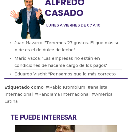
ALFREDO
CASADO
LUNES A VIERNES DE 07 A 10
Juan Navarro: "Tenemos 27 gustos. El que más se
pide es el de dulce de leche"
Mario Vacca: "Las empresas no están en
condiciones de hacerse cargo de los pagos"
Eduardo Vischi: "Pensamos que lo más correcto
era modificar el DNU, no tirarlo abajo"
Etiquetado como
Pablo Kromblum
analista
Lic. Eduardo Lavorato: "Que los padres consuman
internacional
Panorama Internacional
America
con sus hijos les genera una dependencia"
Latina
Pablo González: "La situación en Acindar está
tensa"
TE PUEDE INTERESAR