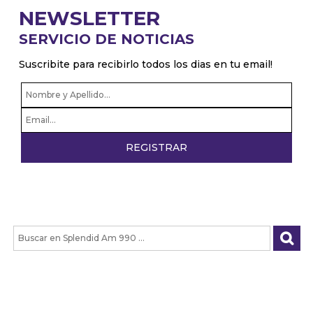
vuelta del servicio militar obligatorio
NEWSLETTER
La rosca política se da en navidad
SERVICIO DE NOTICIAS
Suscribite para recibirlo todos los dias en tu email!