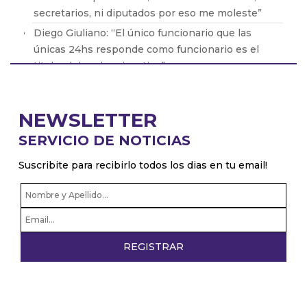
secretarios, ni diputados por eso me moleste”
Diego Giuliano: “El único funcionario que las
únicas 24hs responde como funcionario es el
titular del poder ejecutivo”
Pablo Zurro: “Soy intendente 24hs, no soy
intendente y despues privado”
NEWSLETTER
Pablo Juliano: “Los radicales con peluca
SERVICIO DE NOTICIAS
confirman que no sirven para nada”
Gabriel Fuks: “Milei quiere romper el bloque
Suscribite para recibirlo todos los dias en tu email!
regional, esta claro en sus acciones”