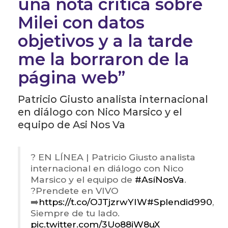
una nota crítica sobre
Milei con datos
objetivos y a la tarde
me la borraron de la
página web”
Patricio Giusto analista internacional
en diálogo con Nico Marsico y el
equipo de Asi Nos Va
? EN LÍNEA | Patricio Giusto analista
internacional en diálogo con Nico
Marsico y el equipo de
#AsíNosVa
.
?Prendete en VIVO
➡️
https://t.co/OJTjzrwYIW
#Splendid990
,
Siempre de tu lado.
pic.twitter.com/3Uo88iW8uX