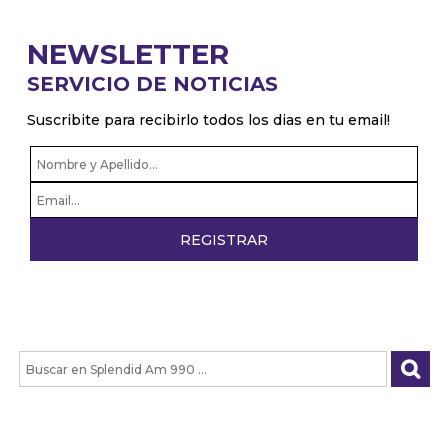
los dichos de Milei
Adicciones: Cómo detectar que el consumo se
NEWSLETTER
volvió un problema
SERVICIO DE NOTICIAS
El drama de los 9 en Boca: De la lesión de Cavani
al presente de Bareiro
Suscribite para recibirlo todos los dias en tu email!