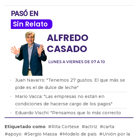
PASÓ EN
Sin Relato
ALFREDO
CASADO
LUNES A VIERNES DE 07 A 10
Juan Navarro: "Tenemos 27 gustos. El que más se
pide es el de dulce de leche"
Mario Vacca: "Las empresas no están en
condiciones de hacerse cargo de los pagos"
Eduardo Vischi: "Pensamos que lo más correcto
era modificar el DNU, no tirarlo abajo"
Etiquetado como
Rita Cortese
actriz
carta
Lic. Eduardo Lavorato: "Que los padres consuman
apoyo
Sergio Massa
Modelo de país
Unión por la
con sus hijos les genera una dependencia"