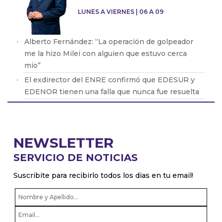
LUNES A VIERNES | 06 A 09
Alberto Fernández: “La operación de golpeador
me la hizo Milei con alguien que estuvo cerca
mío”
El exdirector del ENRE confirmó que EDESUR y
EDENOR tienen una falla que nunca fue resuelta
Oscar Parrilli: “Milei tiene crueldad y desprecio
por el ser humano”
Fabián Vena con Barton: cómo será la nueva obra
NEWSLETTER
que protagonizará de Muscari
SERVICIO DE NOTICIAS
Pablo Echarri: “La cultura es un hecho peligroso
para este gobierno de ultraderecha”
Suscribite para recibirlo todos los dias en tu email!