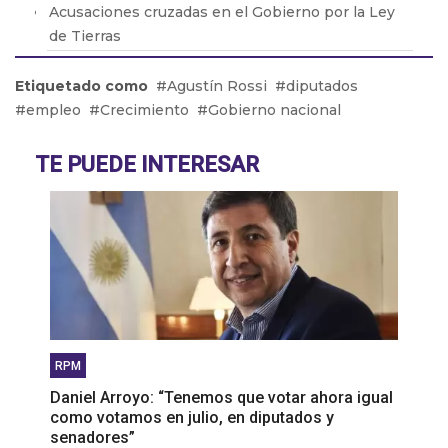
Acusaciones cruzadas en el Gobierno por la Ley
de Tierras
Brasil retiró a su embajador de la Argentina por
Etiquetado como
Agustín Rossi
diputados
los dichos de Milei
empleo
Crecimiento
Gobierno nacional
Adicciones: Cómo detectar que el consumo se
volvió un problema
TE PUEDE INTERESAR
El drama de los 9 en Boca: De la lesión de Cavani
al presente de Bareiro
RPM
Daniel Arroyo: “Tenemos que votar ahora igual
como votamos en julio, en diputados y
senadores”