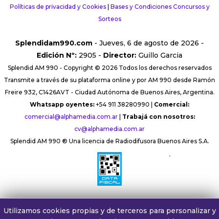
Políticas de privacidad y Cookies
|
Bases y Condiciones Concursos y
Sorteos
Splendidam990.com
- Jueves, 6 de agosto de 2026 -
Edición Nº:
2905 -
Director:
Guillo Garcia
Splendid AM 990 - Copyright © 2026 Todos los derechos reservados
Transmite a través de su plataforma online y por AM 990 desde Ramón
Freire 932, C1426AVT - Ciudad Autónoma de Buenos Aires, Argentina.
Whatsapp oyentes:
+54 911 38280990 |
Comercial:
comercial@alphamedia.com.ar
|
Trabajá con nosotros:
cv@alphamedia.com.ar
Splendid AM 990 ® Una licencia de Radiodifusora Buenos Aires S.A.
´
Utilizamos cookies propias y de terceros para personalizar y