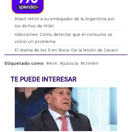
Brasil retiró a su embajador de la Argentina por
los dichos de Milei
Adicciones: Cómo detectar que el consumo se
volvió un problema
El drama de los 9 en Boca: De la lesión de Cavani
al presente de Bareiro
Etiquetado como
Kim
justicia
crimen
ALSONFÍN: "La RUPTURA del MERCOSUR traería
CONSECUENCIAS muy NEGATIVAS para la
TE PUEDE INTERESAR
ECONOMÍA ARGENTINA"
RIESTRA PASÓ por ARRIBA a BOCA, le FALTÓ de
TODO al XENEIZE