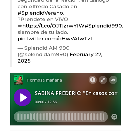
con Alfredo Casado en
#SplendidVerano
.
?Prendete en VIVO
➡️
https://t.co/OJTjzrwYIW
#Splendid990
,
siempre de tu lado.
pic.twitter.com/oHwVAtwTzI
— Splendid AM 990
(@splendidam990)
February 27,
2025