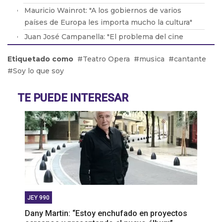
Mauricio Wainrot: "A los gobiernos de varios
países de Europa les importa mucho la cultura"
Juan José Campanella: "El problema del cine
argentino es que nunca fue bien cuidado"
Etiquetado como
Teatro Opera
musica
cantante
Un pedacito de Francia en San Telmo
Soy lo que soy
Marina Tesone: "No importa ser gordo o flaco.
Pasa por si tenés una enfermedad"
TE PUEDE INTERESAR
JEY 990
Dany Martin: “Estoy enchufado en proyectos