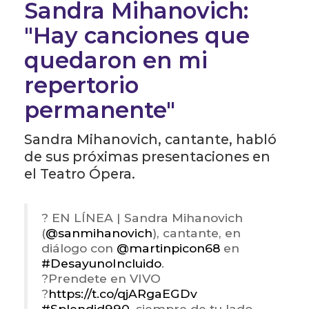
Sandra Mihanovich:
"Hay canciones que
quedaron en mi
repertorio
permanente"
Sandra Mihanovich, cantante, habló
de sus próximas presentaciones en
el Teatro Ópera.
? EN LÍNEA | Sandra Mihanovich
(
@sanmihanovich
), cantante, en
diálogo con
@martinpicon68
en
#DesayunoIncluido
.
?Prendete en VIVO
?
https://t.co/qjARgaEGDv
#Splendid990
, siempre de tu lado.