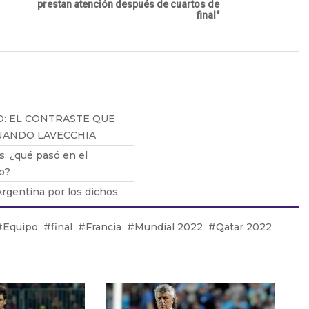
prestan atención después de cuartos de
final"
O: EL CONTRASTE QUE
RNANDO LAVECCHIA
: ¿qué pasó en el
o?
 Argentina por los dichos
Equipo
final
Francia
Mundial 2022
Qatar 2022
 consumo se volvió un
COSUR traería
 para la ECONOMÍA