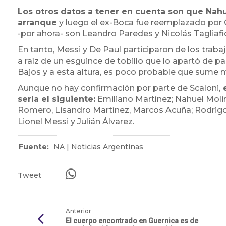
Los otros datos a tener en cuenta son que Na
arranque
y luego el ex-Boca fue reemplazado por 
-por ahora- son Leandro Paredes y Nicolás Tagliafi
En tanto, Messi y De Paul participaron de los traba
a raíz de un esguince de tobillo que lo apartó de p
Bajos y a esta altura, es poco probable que sume mi
Aunque no hay confirmación por parte de Scaloni,
e
sería el siguiente:
Emiliano Martínez; Nahuel Molin
Romero, Lisandro Martínez, Marcos Acuña; Rodrigo 
Lionel Messi y Julián Álvarez.
Fuente:
NA | Noticias Argentinas
Tweet
Anterior
El cuerpo encontrado en Guernica es de