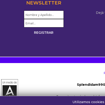
NEWSLETTER
Dejá
Splendidam99
Transmite a través de su platafo
Utilizamos cookies 
Whatsapp oyentes:
+54 911 