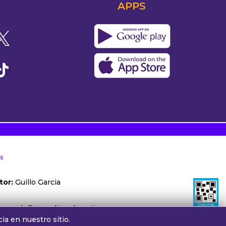
APPS
s
tor:
Guillo Garcia
ónoma de Buenos Aires, Argentina.
ia en nuestro sitio.
otros:
cv@alphamedia.com.ar