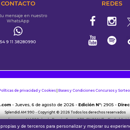
CONTACTO
REDES
 tu mensaje en nuestro
WhatsApp
54 9 11 38280990
Políticas de privacidad y Cookies
|
Bases y Condiciones Concursos y Sorteo
0.com
- Jueves, 6 de agosto de 2026 -
Edición Nº:
2905 -
Direc
Splendid AM 990 - Copyright © 2026 Todos los derechos reservados
rma online y por AM 990 desde Ramón Freire 932, C1426AVT - Ciudad Aut
propias y de terceros para personalizar y mejorar su experienc
38280990 |
Comercial:
comercial@alphamedia.com.ar
|
Trabajá con nos