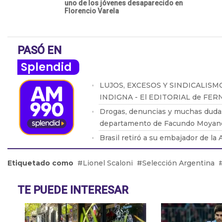
uno de los jóvenes desaparecido en
Florencio Varela
PASÓ EN
Splendid
LUJOS, EXCESOS Y SINDICALISM
INDIGNA - El EDITORIAL de FE
Drogas, denuncias y muchas dudas
departamento de Facundo Moyan
Brasil retiró a su embajador de la
de Milei
Etiquetado como
Lionel Scaloni
Selección Argentina
Adicciones: Cómo detectar que el
problema
TE PUEDE INTERESAR
ALSONFÍN: "La RUPTURA del MER
CONSECUENCIAS muy NEGATIVAS
ARGENTINA"