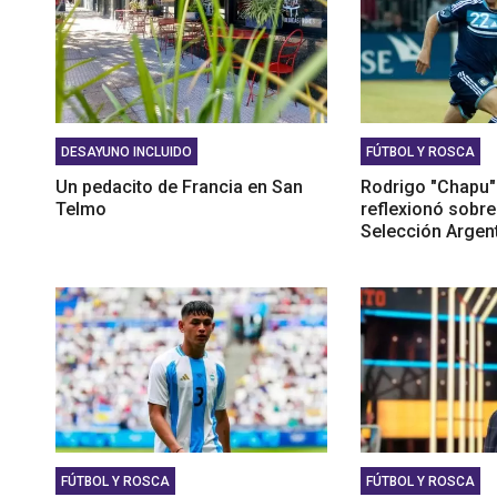
DESAYUNO INCLUIDO
FÚTBOL Y ROSCA
Un pedacito de Francia en San
Rodrigo "Chapu"
Telmo
reflexionó sobre 
Selección Argen
FÚTBOL Y ROSCA
FÚTBOL Y ROSCA