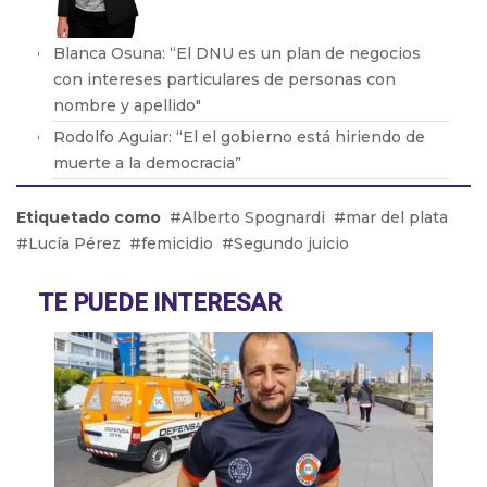
Blanca Osuna: “El DNU es un plan de negocios
con intereses particulares de personas con
nombre y apellido"
Rodolfo Aguiar: “El el gobierno está hiriendo de
muerte a la democracia”
Dora Barrancos: “Pocas veces se ve un engendro
Etiquetado como
Alberto Spognardi
mar del plata
de este orden. Es la desmesura de una dictadura"
Lucía Pérez
femicidio
Segundo juicio
Eduardo Valdés: "No es casual que llegue Bullrich
y comience el clima violento”
TE PUEDE INTERESAR
Rubén Sajém: "Es un DNU que beneficia a los
grandes grupos farmacéuticos"