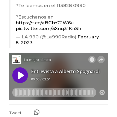
?Te leemos en el 113828 0990
?Escuchanos en
https://t.co/aBCbYC1W6u
pic.twitter.com/5Xnq31KnSh
— LA 990 (@La990Radio)
February
8, 2023
Tweet