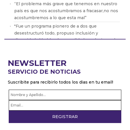
“El problema más grave que tenemos en nuestro
país es que nos acostumbramos a fracasar,no nos
acostumbremos a lo que esta mal”
"Fue un programa pionero de a dos que
desestructuró todo, propuso inclusión y
diversidad al hablar de sexualidad revoluciono el
medio”
“La radio es infinita. Inmortal. No va a morir nunca.
NEWSLETTER
El hombre podrá llegar a pasear en la luna, pero
va a llevar una Spica para informarse.”
SERVICIO DE NOTICIAS
“Mí lugar en el mundo es la terracita de sol de mi
Suscribite para recibirlo todos los dias en tu email!
casa en Palermo” Cata de Elía.
“El secreto es el amor a la profesión ... más aún en
estos momentos difíciles“ Miguel Cantilo.