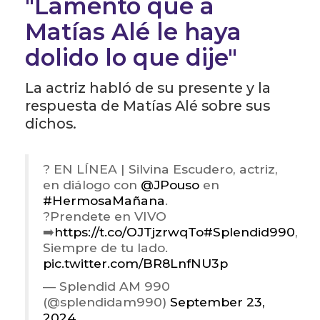
"Lamento que a
Matías Alé le haya
dolido lo que dije"
La actriz habló de su presente y la
respuesta de Matías Alé sobre sus
dichos.
? EN LÍNEA | Silvina Escudero, actriz,
en diálogo con
@JPouso
en
#HermosaMañana
.
?Prendete en VIVO
➡️
https://t.co/OJTjzrwqTo
#Splendid990
,
Siempre de tu lado.
pic.twitter.com/BR8LnfNU3p
— Splendid AM 990
(@splendidam990)
September 23,
2024