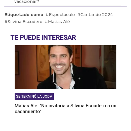
vacacionar?
Claudio Dellecarbonara: "Queremos que se
Etiquetado como
Espectaculo
Cantando 2024
declare la emergencia de la Línea B"
Silvina Escudero
Matías Alé
Cómo cuidar la piel del sol durante el verano
TE PUEDE INTERESAR
SE TERMINÓ LA JODA
Matías Alé: "No invitaría a Silvina Escudero a mi
casamiento"