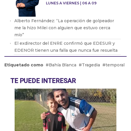
LUNES A VIERNES | 06 A 09
Alberto Fernández: “La operación de golpeador
me la hizo Milei con alguien que estuvo cerca
mío”
El exdirector del ENRE confirmó que EDESUR y
EDENOR tienen una falla que nunca fue resuelta
Oscar Parrilli: “Milei tiene crueldad y desprecio
Etiquetado como
Bahía Blanca
Tragedia
temporal
por el ser humano”
Fabián Vena con Barton: cómo será la nueva obra
TE PUEDE INTERESAR
que protagonizará de Muscari
Pablo Echarri: “La cultura es un hecho peligroso
para este gobierno de ultraderecha”