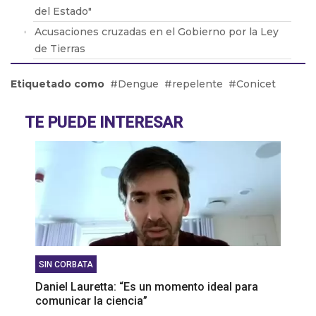
del Estado"
Acusaciones cruzadas en el Gobierno por la Ley
de Tierras
Brasil retiró a su embajador de la Argentina por
Etiquetado como
Dengue
repelente
Conicet
los dichos de Milei
Adicciones: Cómo detectar que el consumo se
TE PUEDE INTERESAR
volvió un problema
El drama de los 9 en Boca: De la lesión de Cavani
al presente de Bareiro
SIN CORBATA
Daniel Lauretta: “Es un momento ideal para
comunicar la ciencia”