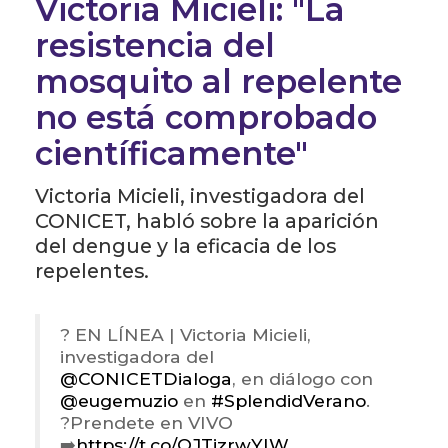
Victoria Micieli: "La
resistencia del
mosquito al repelente
no está comprobado
científicamente"
Victoria Micieli, investigadora del
CONICET, habló sobre la aparición
del dengue y la eficacia de los
repelentes.
? EN LÍNEA | Victoria Micieli,
investigadora del
@CONICETDialoga
, en diálogo con
@eugemuzio
en
#SplendidVerano
.
?Prendete en VIVO
➡️
https://t.co/OJTjzrwYIW