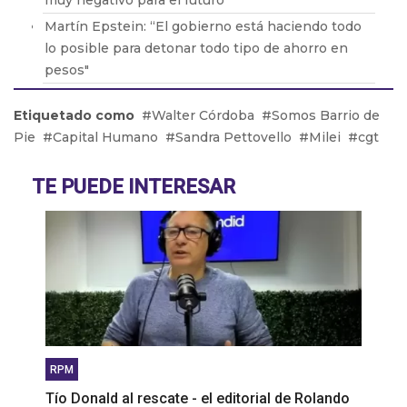
muy negativo para el futuro”
Martín Epstein: “El gobierno está haciendo todo
lo posible para detonar todo tipo de ahorro en
pesos"
Diana Maffía: “Hay lugares donde la paridad de
Etiquetado como
Walter Córdoba
Somos Barrio de
género aún no ha llegado”
Pie
Capital Humano
Sandra Pettovello
Milei
cgt
Abél Furlán: “Esperamos 1 millón de personas en
la calle el 24 de enero”
TE PUEDE INTERESAR
Daniel Ricci: “Las medidas de Milei están
mostrando un cambio de paradigma en nuestro
país”
RPM
Tío Donald al rescate - el editorial de Rolando