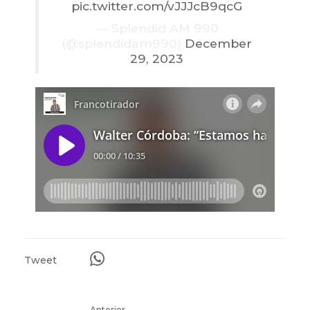
pic.twitter.com/vJJJcB9qcG
— Splendid AM 990
(@splendidam990)
December
29, 2023
Tweet
Anterior