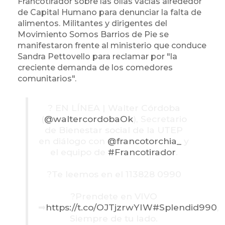
Francotirador sobre las ollas vacías alrededor
de Capital Humano para denunciar la falta de
alimentos. Militantes y dirigentes del
Movimiento Somos Barrios de Pie se
manifestaron frente al ministerio que conduce
Sandra Pettovello para reclamar por "la
creciente demanda de los comedores
comunitarios".
? EN LÍNEA | Walter Córdoba
(
@waltercordobaOk
), Secretario
de Bienestar social de la UTEP
en diálogo con
@francotorchia_
y
el equipo de
#Francotirador
.
?Te leemos en el 113828 0990
?Prendete en VIVO
➡
https://t.co/OJTjzrwYIW
#Splendid990
,
Siempre de tu lado.