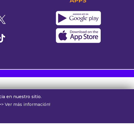
APPS
s
ia en nuestro sitio.
>> Ver más información!
tor:
Guillo Garcia
ónoma de Buenos Aires, Argentina.
otros:
cv@alphamedia.com.ar