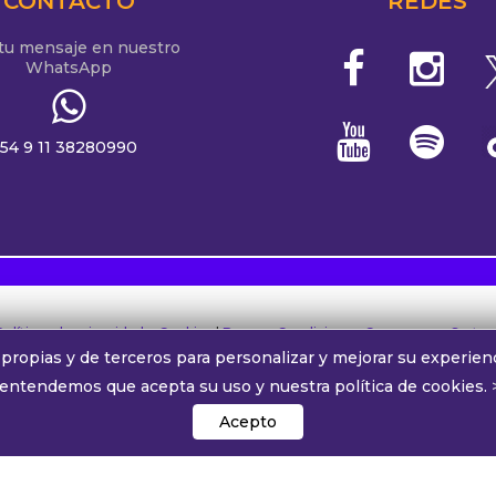
CONTACTO
REDES
 tu mensaje en nuestro
WhatsApp
54 9 11 38280990
Políticas de privacidad y Cookies
|
Bases y Condiciones Concursos y Sorteo
propias y de terceros para personalizar y mejorar su experienc
 entendemos que acepta su uso y nuestra política de cookies.
0.com
- Jueves, 6 de agosto de 2026 -
Edición Nº:
2905 -
Direc
Splendid AM 990 - Copyright © 2026 Todos los derechos reservados
Acepto
rma online y por AM 990 desde Ramón Freire 932, C1426AVT - Ciudad Aut
38280990 |
Comercial:
comercial@alphamedia.com.ar
|
Trabajá con nos