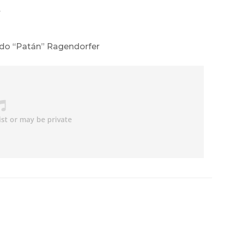
r
ardo “Patán” Ragendorfer