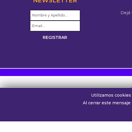
NEWSLETTER
Dejá
Utilizamos cookies 
Al cerrar este mensaje
Splendidam99
Transmite a través de su platafo
Whatsapp oyentes:
+54 911 