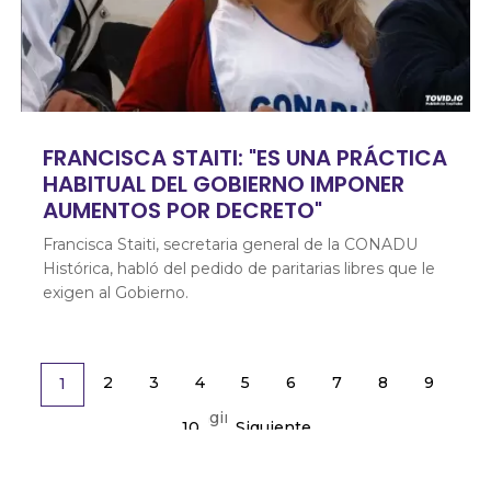
FRANCISCA STAITI: "ES UNA PRÁCTICA
HABITUAL DEL GOBIERNO IMPONER
AUMENTOS POR DECRETO"
Francisca Staiti, secretaria general de la CONADU
Histórica, habló del pedido de paritarias libres que le
exigen al Gobierno.
2
3
4
5
6
7
8
9
1
Página 1 de 38
10
Siguiente