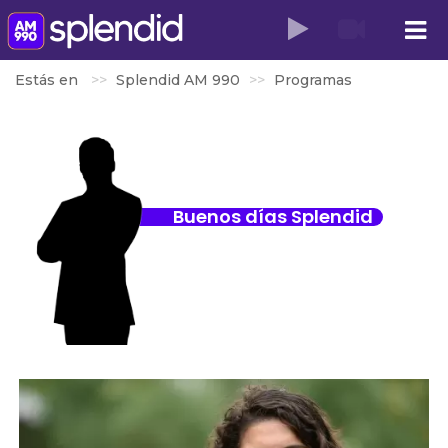
Estás en
Splendid AM 990
Programas
Buenos días Splendid
Ramiro Gondar
LUNES A VIERNES 05 A 07