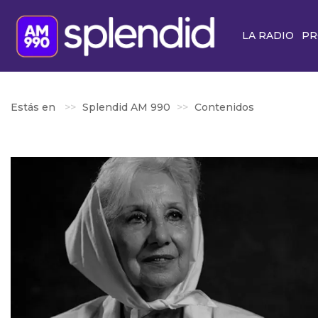
LA RADIO
PR
Estás en
Splendid AM 990
Contenidos