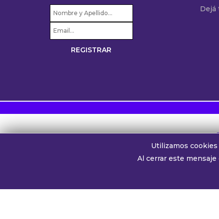
Dejá
Utilizamos cookies 
Al cerrar este mensaje
Splendidam990
Transmite a través de su platafo
Whatsapp oyentes:
+54 911 