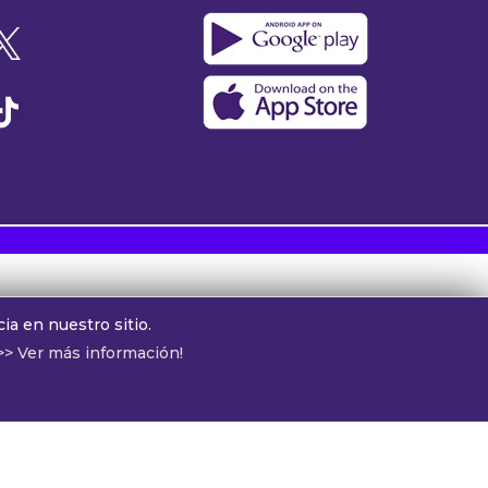
s
ia en nuestro sitio.
>> Ver más información!
tor:
Guillo Garcia
ónoma de Buenos Aires, Argentina.
otros:
cv@alphamedia.com.ar