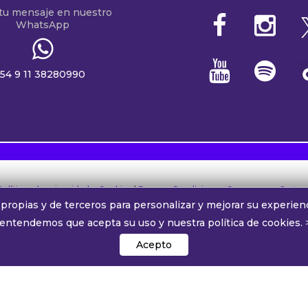
 tu mensaje en nuestro
WhatsApp
54 9 11 38280990
Políticas de privacidad y Cookies
|
Bases y Condiciones Concursos y Sorteo
propias y de terceros para personalizar y mejorar su experienc
 entendemos que acepta su uso y nuestra política de cookies.
.com
- Viernes, 7 de agosto de 2026 -
Edición Nº:
2906 -
Direc
Splendid AM 990 - Copyright © 2026 Todos los derechos reservados
Acepto
rma online y por AM 990 desde Ramón Freire 932, C1426AVT - Ciudad Aut
38280990 |
Comercial:
comercial@alphamedia.com.ar
|
Trabajá con nos
Splendid AM 990 ® Una licencia de Radiodifusora Buenos Aires S.A.
´