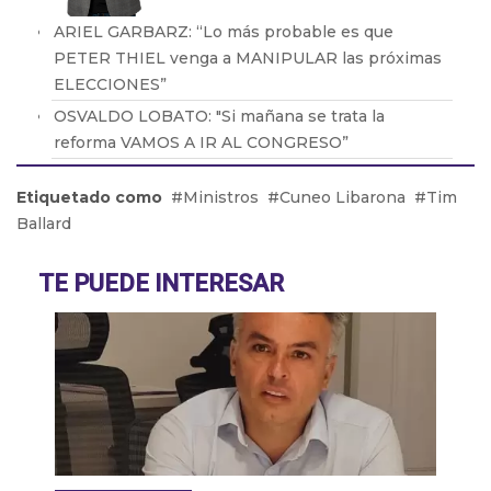
ARIEL GARBARZ: “Lo más probable es que
PETER THIEL venga a MANIPULAR las próximas
ELECCIONES”
OSVALDO LOBATO: "Si mañana se trata la
reforma VAMOS A IR AL CONGRESO”
Daniel Rosato: “El Gobierno piensa que la mejor
Etiquetado como
Ministros
Cuneo Libarona
Tim
política industrial es la que no existe”
Ballard
Abel Furlan: “El peronismo debe recuperar la
lucha de los trabajadores"
TE PUEDE INTERESAR
Martín Giannini: "La gente elige su comida por el
bolsillo"