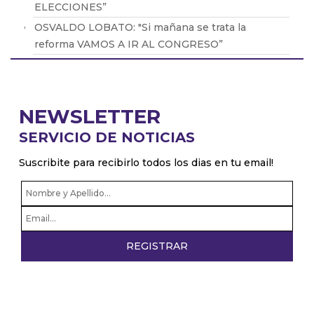
ELECCIONES”
OSVALDO LOBATO: "Si mañana se trata la
reforma VAMOS A IR AL CONGRESO”
Daniel Rosato: “El Gobierno piensa que la mejor
política industrial es la que no existe”
Abel Furlan: “El peronismo debe recuperar la
NEWSLETTER
lucha de los trabajadores"
SERVICIO DE NOTICIAS
Martín Giannini: "La gente elige su comida por el
bolsillo"
Suscribite para recibirlo todos los dias en tu email!