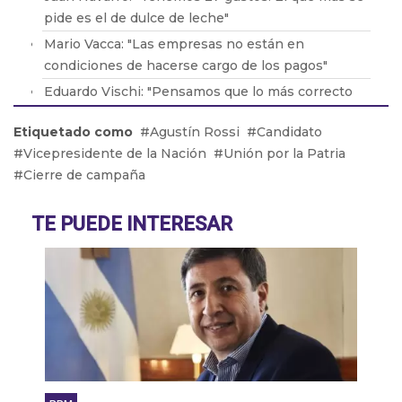
pide es el de dulce de leche"
Mario Vacca: "Las empresas no están en
condiciones de hacerse cargo de los pagos"
Eduardo Vischi: "Pensamos que lo más correcto
era modificar el DNU, no tirarlo abajo"
Etiquetado como
Agustín Rossi
Candidato
Lic. Eduardo Lavorato: "Que los padres consuman
Vicepresidente de la Nación
Unión por la Patria
con sus hijos les genera una dependencia"
Cierre de campaña
Pablo González: "La situación en Acindar está
tensa"
TE PUEDE INTERESAR