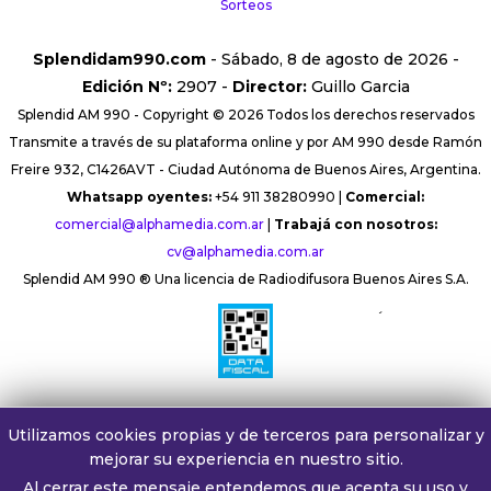
Sorteos
Splendidam990.com
- Sábado, 8 de agosto de 2026 -
Edición Nº:
2907 -
Director:
Guillo Garcia
Splendid AM 990 - Copyright © 2026 Todos los derechos reservados
Transmite a través de su plataforma online y por AM 990 desde Ramón
Freire 932, C1426AVT - Ciudad Autónoma de Buenos Aires, Argentina.
Whatsapp oyentes:
+54 911 38280990 |
Comercial:
comercial@alphamedia.com.ar
|
Trabajá con nosotros:
cv@alphamedia.com.ar
Splendid AM 990 ® Una licencia de Radiodifusora Buenos Aires S.A.
´
Utilizamos cookies propias y de terceros para personalizar y
mejorar su experiencia en nuestro sitio.
Al cerrar este mensaje entendemos que acepta su uso y