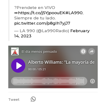
?Prendete en VIVO
➡️
https://t.co/j5YjpoouEK
#LA990
,
Siempre de tu lado.
pic.twitter.com/p8gIh7yjJ7
— LA 990 (@La990Radio)
February
14, 2023
Tweet