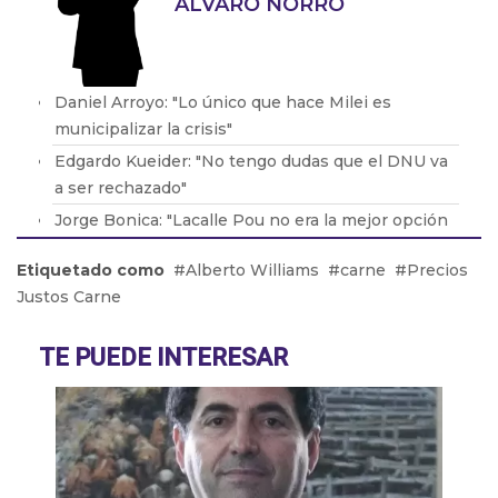
ÁLVARO NORRO
Daniel Arroyo: "Lo único que hace Milei es
municipalizar la crisis"
Edgardo Kueider: "No tengo dudas que el DNU va
a ser rechazado"
Jorge Bonica: "Lacalle Pou no era la mejor opción
pero era el que podía sacar al Frente Amplio
Etiquetado como
Alberto Williams
carne
Precios
después de 15 años"
Justos Carne
Gustavo Siegrist: "Florida se ha vuelto en el
estado más conservador del país"
TE PUEDE INTERESAR
Matías Barroetaveña: "Mi líder es Cristina
Fernández de Kirchner"