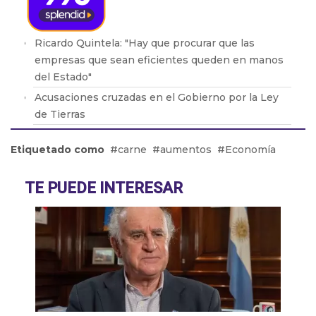
Ricardo Quintela: "Hay que procurar que las
empresas que sean eficientes queden en manos
del Estado"
Acusaciones cruzadas en el Gobierno por la Ley
de Tierras
Brasil retiró a su embajador de la Argentina por
Etiquetado como
carne
aumentos
Economía
los dichos de Milei
Adicciones: Cómo detectar que el consumo se
TE PUEDE INTERESAR
volvió un problema
El drama de los 9 en Boca: De la lesión de Cavani
al presente de Bareiro