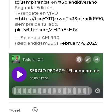
@juampifrancia
en
#SplendidVerano
Segunda Edición.
?Prendete en VIVO
➡️
https://t.co/OJTjzrwqTo
#Splendid990
,
siempre de tu lado.
pic.twitter.com/zlHPuEkHtV
— Splendid AM 990
(@splendidam990)
February 4, 2025
Tweet