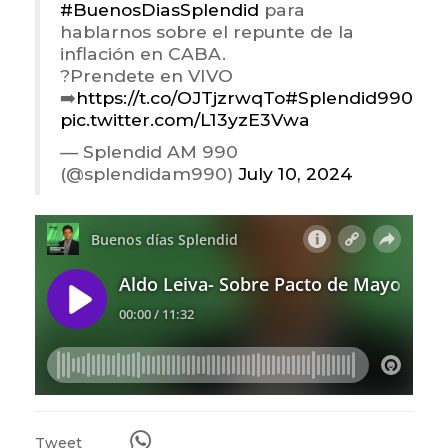
#BuenosDiasSplendid
para
hablarnos sobre el repunte de la
inflación en CABA.
?Prendete en VIVO
➡️
https://t.co/OJTjzrwqTo
#Splendid990
pic.twitter.com/L13yzE3Vwa
— Splendid AM 990
(@splendidam990)
July 10, 2024
Tweet