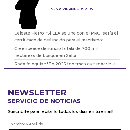
LUNES A VIERNES 05 A 07
Celeste Fierro: "Si LLA se une con el PRO, sería el
certificado de defunción para el macrismo"
Greenpeace denunció la tala de 700 mil
hectáreas de bosque en Salta
Rodolfo Aguiar: "En 2025 tenemos que robarle la
motosierra y cortarle la cabeza a Milei"
Las ventas de las PyMEs crecieron un 1%
respecto al 2023
NEWSLETTER
Juan Carlos Sanchetta: "La gente no llega al día 15
SERVICIO DE NOTICIAS
del mes"
Suscribite para recibirlo todos los dias en tu email!