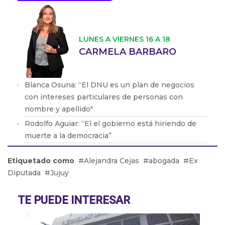
LUNES A VIERNES 16 A 18
CARMELA BARBARO
Blanca Osuna: “El DNU es un plan de negocios
con intereses particulares de personas con
nombre y apellido"
Rodolfo Aguiar: “El el gobierno está hiriendo de
muerte a la democracia”
Dora Barrancos: “Pocas veces se ve un engendro
Etiquetado como
Alejandra Cejas
abogada
Ex
de este orden. Es la desmesura de una dictadura"
Diputada
Jujuy
Eduardo Valdés: "No es casual que llegue Bullrich
y comience el clima violento”
TE PUEDE INTERESAR
Rubén Sajém: "Es un DNU que beneficia a los
grandes grupos farmacéuticos"