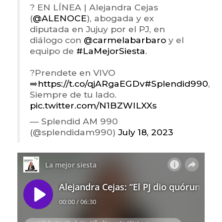
? EN LÍNEA | Alejandra Cejas
(
@ALENOCE
), abogada y ex
diputada en Jujuy por el PJ, en
diálogo con
@carmelabarbaro
y el
equipo de
#LaMejorSiesta
.
?Prendete en VIVO
➡️
https://t.co/qjARgaEGDv
#Splendid990
,
Siempre de tu lado.
pic.twitter.com/N1BZWILXXs
— Splendid AM 990
(@splendidam990)
July 18, 2023