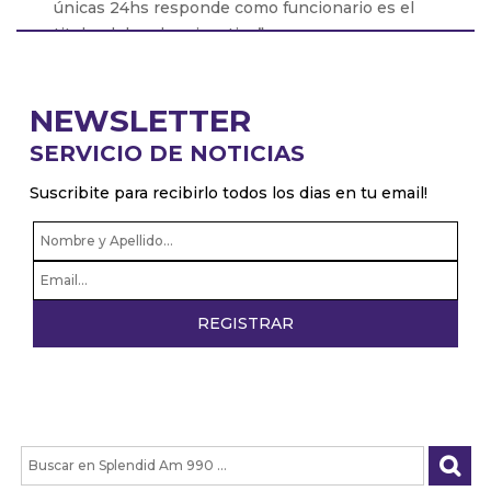
únicas 24hs responde como funcionario es el
titular del poder ejecutivo”
Pablo Zurro: “Soy intendente 24hs, no soy
intendente y despues privado”
NEWSLETTER
Patricio Giusto: “Hice una nota crítica sobre Milei
SERVICIO DE NOTICIAS
con datos objetivos y a la tarde me la borraron de
la página web”
Suscribite para recibirlo todos los dias en tu email!
Pablo Juliano: “Los radicales con peluca
confirman que no sirven para nada”