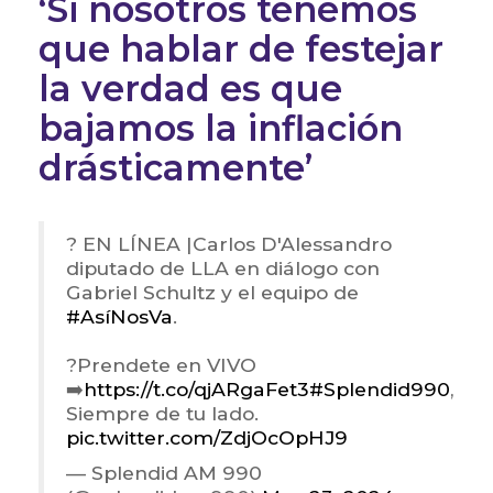
‘Si nosotros tenemos
que hablar de festejar
la verdad es que
bajamos la inflación
drásticamente’
? EN LÍNEA |Carlos D'Alessandro
diputado de LLA en diálogo con
Gabriel Schultz y el equipo de
#AsíNosVa
.
?Prendete en VIVO
➡️
https://t.co/qjARgaFet3
#Splendid990
,
Siempre de tu lado.
pic.twitter.com/ZdjOcOpHJ9
— Splendid AM 990