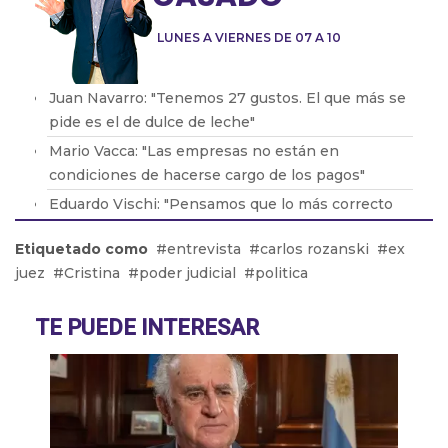
LUNES A VIERNES DE 07 A 10
Juan Navarro: "Tenemos 27 gustos. El que más se
pide es el de dulce de leche"
Mario Vacca: "Las empresas no están en
condiciones de hacerse cargo de los pagos"
Eduardo Vischi: "Pensamos que lo más correcto
era modificar el DNU, no tirarlo abajo"
Etiquetado como
entrevista
carlos rozanski
ex
Lic. Eduardo Lavorato: "Que los padres consuman
juez
Cristina
poder judicial
politica
con sus hijos les genera una dependencia"
Pablo González: "La situación en Acindar está
TE PUEDE INTERESAR
tensa"