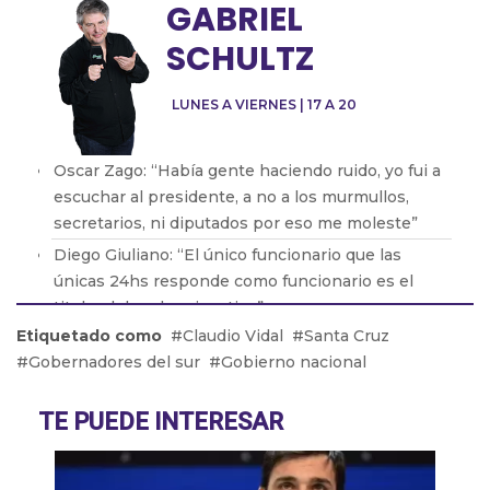
GABRIEL
SCHULTZ
LUNES A VIERNES | 17 A 20
Oscar Zago: “Había gente haciendo ruido, yo fui a
escuchar al presidente, a no a los murmullos,
secretarios, ni diputados por eso me moleste”
Diego Giuliano: “El único funcionario que las
únicas 24hs responde como funcionario es el
titular del poder ejecutivo”
Etiquetado como
Claudio Vidal
Santa Cruz
Pablo Zurro: “Soy intendente 24hs, no soy
Gobernadores del sur
Gobierno nacional
intendente y despues privado”
Patricio Giusto: “Hice una nota crítica sobre Milei
TE PUEDE INTERESAR
con datos objetivos y a la tarde me la borraron de
la página web”
Pablo Juliano: “Los radicales con peluca