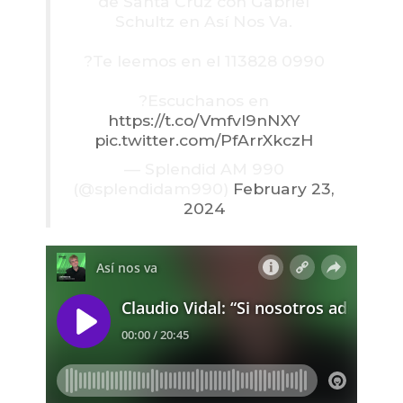
de Santa Cruz con Gabriel
Schultz en Así Nos Va.
?Te leemos en el 113828 0990
?Escuchanos en
https://t.co/Vmfvl9nNXY
pic.twitter.com/PfArrXkczH
— Splendid AM 990
(@splendidam990)
February 23,
2024