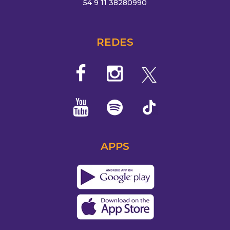
54 9 11 38280990
REDES
APPS