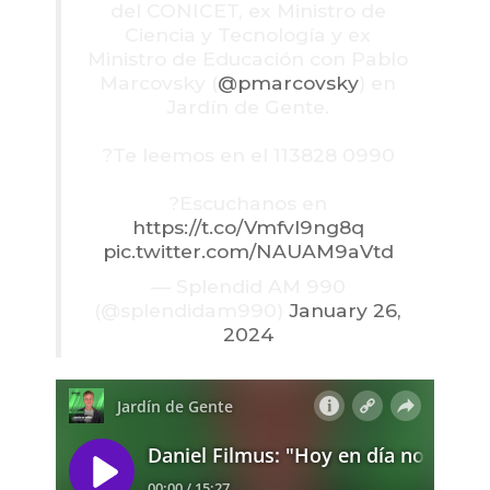
del CONICET, ex Ministro de
Ciencia y Tecnología y ex
Ministro de Educación con Pablo
Marcovsky (
@pmarcovsky
) en
Jardín de Gente.
?Te leemos en el 113828 0990
?Escuchanos en
https://t.co/Vmfvl9ng8q
pic.twitter.com/NAUAM9aVtd
— Splendid AM 990
(@splendidam990)
January 26,
2024