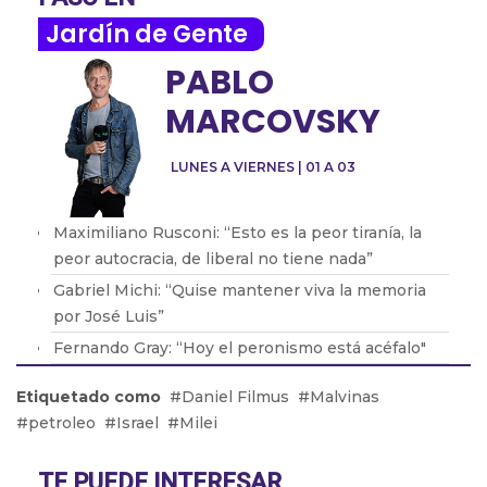
Jardín de Gente
PABLO
MARCOVSKY
LUNES A VIERNES | 01 A 03
Maximiliano Rusconi: “Esto es la peor tiranía, la
peor autocracia, de liberal no tiene nada”
Gabriel Michi: “Quise mantener viva la memoria
por José Luis”
Fernando Gray: “Hoy el peronismo está acéfalo"
Eduardo Toniolli: “Firmaron un dictamen de
Etiquetado como
Daniel Filmus
Malvinas
manera irregular. Era una hoja en blanco”
petroleo
Israel
Milei
Daniel Arroyo: “Es un absurdo la ley que quiere
aprobar el gobierno”
TE PUEDE INTERESAR