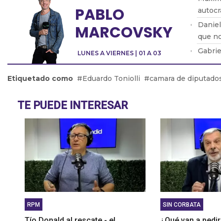
PABLO
autocr
Daniel
MARCOVSKY
que no
Gabrie
LUNES A VIERNES | 01 A 03
Luis”
Fernan
Etiquetado como
Eduardo Toniolli
camara de diputado
Daniel
gobie
TE PUEDE INTERESAR
RPM
SIN CORBATA
Tío Donald al rescate - el
¿Qué van a pedir