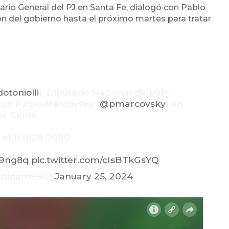
ario General del PJ en Santa Fe, dialogó con Pablo
n del gobierno hasta el próximo martes para tratar
toniolli
), Diputado Nacional de UxP,
con Pablo Marcovsky (
@pmarcovsky
) en
de Gente.
 el 113828 0990
vl9ng8q
pic.twitter.com/cIsBTkGsYQ
endidam990)
January 25, 2024