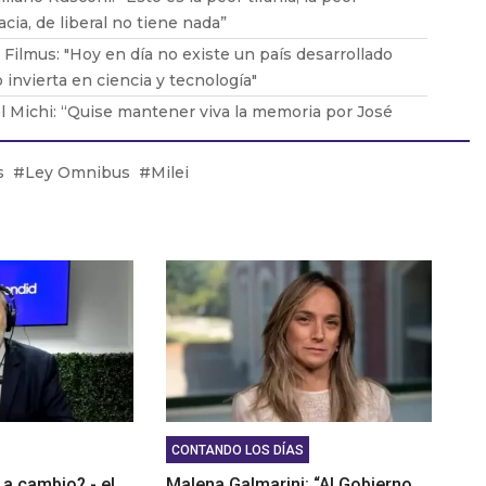
acia, de liberal no tiene nada”
 Filmus: "Hoy en día no existe un país desarrollado
 invierta en ciencia y tecnología"
l Michi: “Quise mantener viva la memoria por José
do Gray: “Hoy el peronismo está acéfalo"
s
Ley Omnibus
Milei
 Arroyo: “Es un absurdo la ley que quiere aprobar el
rno”
CONTANDO LOS DÍAS
 a cambio? - el
Malena Galmarini: “Al Gobierno