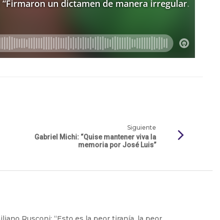
Siguiente
Gabriel Michi: “Quise mantener viva la
memoria por José Luis”
liano Rusconi: “Esto es la peor tiranía, la peor