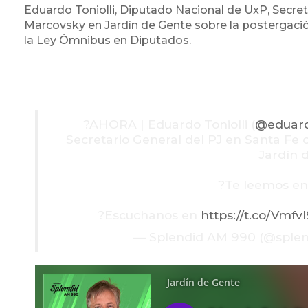
Eduardo Toniolli, Diputado Nacional de UxP, Secret
Marcovsky en Jardín de Gente sobre la postergació
la Ley Ómnibus en Diputados.
?️AHORA | Eduardo Toniolli (
@eduardo
Secretario General del PJ en Santa Fe 
Jardín 
?Te leemos en
?Escuchanos en
https://t.co/Vmf
— Splendid AM 990 (@spl