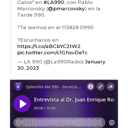
Gatos" en
#LA990
, con Pablo
Marcovsky (
@pmarcovsky
) en la
Tarde 990.
?Te leemos en el 113828 0990
?Escuchanos en
https://t.co/aBCbYC2tW2
pic.twitter.com/c1GhsvDeTc
— LA 990 (@La990Radio)
January
30, 2023