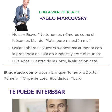
LUN A VIER DE 16 A 19
PABLO MARCOVSKY
Nelson Bravo: "No tenemos números como si
fuésemos Mar del Plata, pero no están mal"
Oscar Laborde: "Nuestra autoestima aumenta con
la presencia de Lula en América y ante el mundo"
Luis Arias: "Dentro de la Corte, la situación está
muy irregular"
Etiquetado como
Juan Enrique Romero
Doctor
Pablo Cejas: "Entre Rios tiene mucha propuesta
Romero
Gripe de Loro
cuidados
Loro
turística"
Blanca López Digiano: "Todo el mundo está
TE PUEDE INTERESAR
pendiente de lo que sucede en Cosquín"