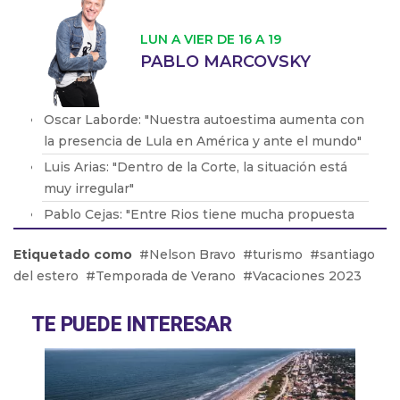
LUN A VIER DE 16 A 19
PABLO MARCOVSKY
Oscar Laborde: "Nuestra autoestima aumenta con
la presencia de Lula en América y ante el mundo"
Luis Arias: "Dentro de la Corte, la situación está
muy irregular"
Pablo Cejas: "Entre Rios tiene mucha propuesta
turística"
Etiquetado como
Nelson Bravo
turismo
santiago
Blanca López Digiano: "Todo el mundo está
del estero
Temporada de Verano
Vacaciones 2023
pendiente de lo que sucede en Cosquín"
Dr. Romero: "Decir 'Gripe de Loro' es minimizar
TE PUEDE INTERESAR
los efectos de esta enfermedad"