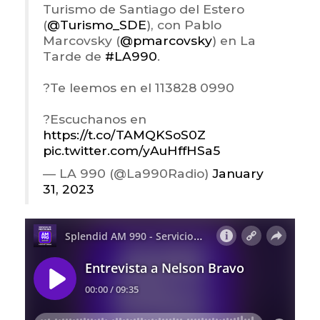
Turismo de Santiago del Estero
(
@Turismo_SDE
), con Pablo
Marcovsky (
@pmarcovsky
) en La
Tarde de
#LA990
.
?Te leemos en el 113828 0990
?Escuchanos en
https://t.co/TAMQKSoS0Z
pic.twitter.com/yAuHffHSa5
— LA 990 (@La990Radio)
January
31, 2023