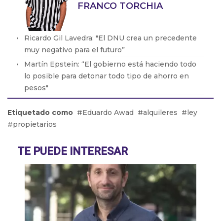
FRANCO TORCHIA
Ricardo Gil Lavedra: "El DNU crea un precedente
muy negativo para el futuro”
Martín Epstein: “El gobierno está haciendo todo
lo posible para detonar todo tipo de ahorro en
pesos"
Diana Maffía: “Hay lugares donde la paridad de
Etiquetado como
Eduardo Awad
alquileres
ley
género aún no ha llegado”
propietarios
Walter Córdoba: “Estamos hace mucho
planteando la idea de incorporarnos a la CGT”
TE PUEDE INTERESAR
Abél Furlán: “Esperamos 1 millón de personas en
la calle el 24 de enero”