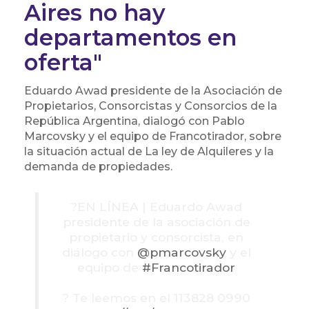
Aires no hay
departamentos en
oferta"
Eduardo Awad presidente de la Asociación de
Propietarios, Consorcistas y Consorcios de la
República Argentina, dialogó con Pablo
Marcovsky y el equipo de Francotirador, sobre
la situación actual de La ley de Alquileres y la
demanda de propiedades.
?️EN LÍNEA | Eduardo Awad
presidente de la asociación de
propietario y consorcista, en
diálogo con
@pmarcovsky
y el
equipo de
#Francotirador
? Te leemos en el 113828 0990