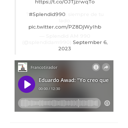
https://t.co/OJTjzrwqTo
?
#Splendid990
, siempre de tu
lado.
pic.twitter.com/PZ8DjWyIhb
— Splendid AM 990
(@splendidam990)
September 6,
2023