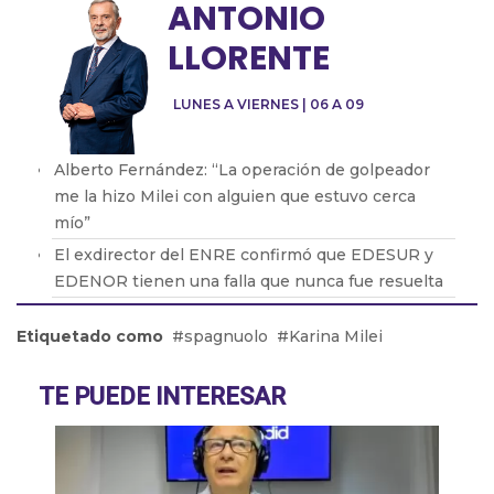
ANTONIO
LLORENTE
LUNES A VIERNES | 06 A 09
Alberto Fernández: “La operación de golpeador
me la hizo Milei con alguien que estuvo cerca
mío”
El exdirector del ENRE confirmó que EDESUR y
EDENOR tienen una falla que nunca fue resuelta
Oscar Parrilli: “Milei tiene crueldad y desprecio
Etiquetado como
spagnuolo
Karina Milei
por el ser humano”
Fabián Vena con Barton: cómo será la nueva obra
TE PUEDE INTERESAR
que protagonizará de Muscari
Pablo Echarri: “La cultura es un hecho peligroso
para este gobierno de ultraderecha”