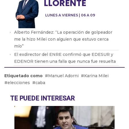
LLORENTE
LUNES A VIERNES | 06 A 09
Alberto Fernández: “La operación de golpeador
me la hizo Milei con alguien que estuvo cerca
mío”
El exdirector del ENRE confirmó que EDESUR y
EDENOR tienen una falla que nunca fue resuelta
Oscar Parrilli: “Milei tiene crueldad y desprecio
Etiquetado como
Manuel Adorni
Karina Milei
por el ser humano”
elecciones
caba
Fabián Vena con Barton: cómo será la nueva obra
que protagonizará de Muscari
TE PUEDE INTERESAR
Pablo Echarri: “La cultura es un hecho peligroso
para este gobierno de ultraderecha”