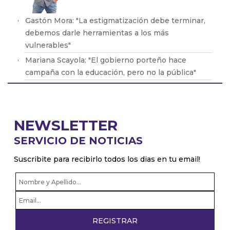
Gastón Mora: "La estigmatización debe terminar,
debemos darle herramientas a los más
vulnerables"
Mariana Scayola: "El gobierno porteño hace
campaña con la educación, pero no la pública"
Alejandro Blanco: "Siempre hay que hacer los
chequeos correspondientes, aún después de
hacer la VTV"
NEWSLETTER
Luciana Bilbao: "Será determinante ver cómo
SERVICIO DE NOTICIAS
avanzan los bonos"
Martín Pacheco: "Es un juego que empieza a
Suscribite para recibirlo todos los dias en tu email!
despertar alegría en los chicos"