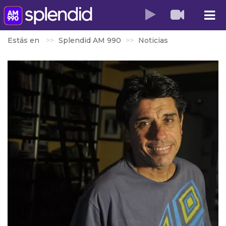
Estás en
Splendid AM 990
Noticias