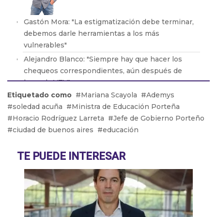
Gastón Mora: "La estigmatización debe terminar,
debemos darle herramientas a los más
vulnerables"
Alejandro Blanco: "Siempre hay que hacer los
chequeos correspondientes, aún después de
hacer la VTV"
Etiquetado como
Mariana Scayola
Ademys
Luciana Bilbao: "Será determinante ver cómo
soledad acuña
Ministra de Educación Porteña
avanzan los bonos"
Horacio Rodríguez Larreta
Jefe de Gobierno Porteño
Martín Pacheco: "Es un juego que empieza a
ciudad de buenos aires
educación
despertar alegría en los chicos"
Raúl Timerman: "Cristina reclama que sus bases
TE PUEDE INTERESAR
se movilicen, no que la pidan como presidenta"