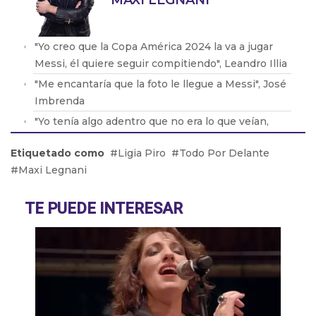
MAXI LEGNANI
"Yo creo que la Copa América 2024 la va a jugar
Messi, él quiere seguir compitiendo", Leandro Illia
"Me encantaría que la foto le llegue a Messi", José
Imbrenda
"Yo tenía algo adentro que no era lo que veían,
tenía que buscar mi camino", Mauricio Dayub
Etiquetado como
Ligia Piro
Todo Por Delante
"Tenemos que quedarnos tranquilos porque el
Maxi Legnani
equipo compite e incomoda a cualquier rival",
Guido Bercovich
TE PUEDE INTERESAR
"Los que tenemos más de 40 somos una
generación olvidada", Tomás Balmaceda