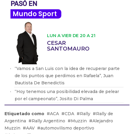
PASÓ EN
Mundo Sport
LUN A VIER DE 20 A 21
CESAR
SANTOMAURO
‘‘Vamos a San Luis con la idea de recuperar parte
de los puntos que perdimos en Rafaela”, Juan
Bautista De Benedictis
‘‘Hoy tenemos una posibilidad elevada de pelear
por el campeonato”, Josito Di Palma
‘‘Me extraña el enojo de Rossi hacia nosotros
Etiquetado como
ACA
CDA
Rally
Rally de
porque lo que hicimos fue cumplir con el
Argentina
Rally Argentino
Muzzin
Alejandro
reglamento”, Carlos Zanotti
Muzzin
AAV
automovilismo deportivo
‘‘Rossi está esperando que la nueva resolución lo