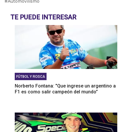
Automovilismo
libere del aislamiento y pueda estar en San Juan”,
Darío Ramonda
TE PUEDE INTERESAR
‘‘Siempre estoy ilusionado con la posibilidad de ir
a correr al exterior”, Julián Santero
FÚTBOL Y ROSCA
Norberto Fontana: "Que ingrese un argentino a
F1 es como salir campeón del mundo”