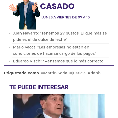
CASADO
LUNES A VIERNES DE 07 A 10
Juan Navarro: "Tenemos 27 gustos. El que más se
pide es el de dulce de leche"
Mario Vacca: "Las empresas no están en
condiciones de hacerse cargo de los pagos"
Eduardo Vischi: "Pensamos que lo más correcto
era modificar el DNU, no tirarlo abajo"
Etiquetado como
Martin Soria
justicia
ddhh
Lic. Eduardo Lavorato: "Que los padres consuman
con sus hijos les genera una dependencia"
TE PUEDE INTERESAR
Pablo González: "La situación en Acindar está
tensa"