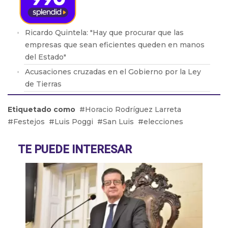
Ricardo Quintela: "Hay que procurar que las
empresas que sean eficientes queden en manos
del Estado"
Acusaciones cruzadas en el Gobierno por la Ley
de Tierras
Brasil retiró a su embajador de la Argentina por
Etiquetado como
Horacio Rodríguez Larreta
los dichos de Milei
Festejos
Luis Poggi
San Luis
elecciones
Adicciones: Cómo detectar que el consumo se
volvió un problema
TE PUEDE INTERESAR
El drama de los 9 en Boca: De la lesión de Cavani
al presente de Bareiro