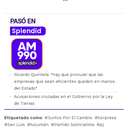
PASÓ EN
Splendid
Ricardo Quintela: "Hay que procurar que las
empresas que sean eficientes queden en manos
del Estado"
Acusaciones cruzadas en el Gobierno por la Ley
de Tierras
Brasil retiró a su embajador de la Argentina por
Etiquetado como
Juntos Por El Cambio
Sorpresa
los dichos de Milei
San Luis
tucumán
Partido Justicialista
pj
Adicciones: Cómo detectar que el consumo se