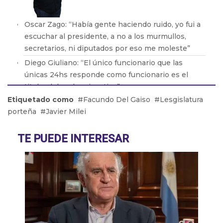
Oscar Zago: “Había gente haciendo ruido, yo fui a
escuchar al presidente, a no a los murmullos,
secretarios, ni diputados por eso me moleste”
Diego Giuliano: “El único funcionario que las
únicas 24hs responde como funcionario es el
titular del poder ejecutivo”
Etiquetado como
Facundo Del Gaiso
Lesgislatura
Pablo Zurro: “Soy intendente 24hs, no soy
porteña
Javier Milei
intendente y despues privado”
Patricio Giusto: “Hice una nota crítica sobre Milei
TE PUEDE INTERESAR
con datos objetivos y a la tarde me la borraron de
la página web”
Pablo Juliano: “Los radicales con peluca
confirman que no sirven para nada”