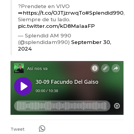
?Prendete en VIVO
➡️
https://t.co/OJTjzrwqTo
#Splendid990
,
Siempre de tu lado.
pic.twitter.com/kD8MaIaaFP
— Splendid AM 990
(@splendidam990)
September 30,
2024
Tweet