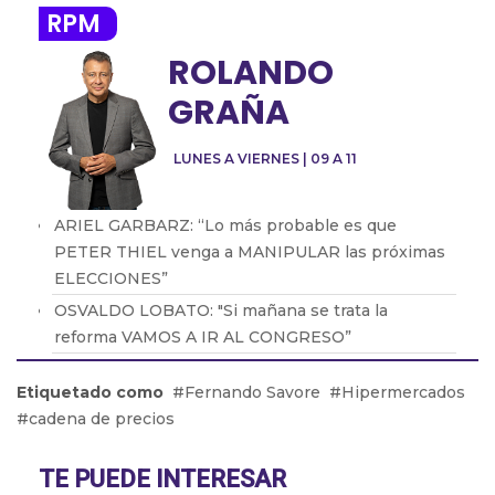
RPM
ROLANDO
GRAÑA
LUNES A VIERNES | 09 A 11
ARIEL GARBARZ: “Lo más probable es que
PETER THIEL venga a MANIPULAR las próximas
ELECCIONES”
OSVALDO LOBATO: "Si mañana se trata la
reforma VAMOS A IR AL CONGRESO”
Daniel Rosato: “El Gobierno piensa que la mejor
Etiquetado como
Fernando Savore
Hipermercados
política industrial es la que no existe”
cadena de precios
Abel Furlan: “El peronismo debe recuperar la
lucha de los trabajadores"
TE PUEDE INTERESAR
Martín Giannini: "La gente elige su comida por el