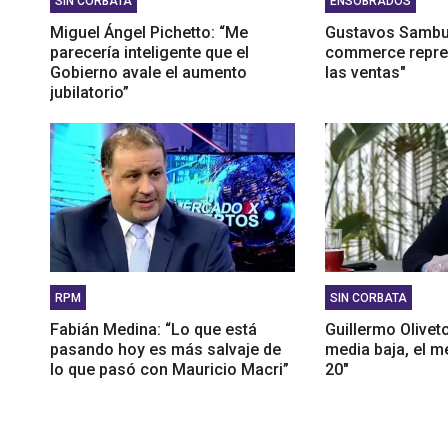
SIN CORBATA
ENSOBRADOS
Miguel Ángel Pichetto: “Me
Gustavos Sambuce
parecería inteligente que el
commerce repre
Gobierno avale el aumento
las ventas"
jubilatorio”
RPM
SIN CORBATA
Fabián Medina: “Lo que está
Guillermo Oliveto
pasando hoy es más salvaje de
media baja, el m
lo que pasó con Mauricio Macri”
20"