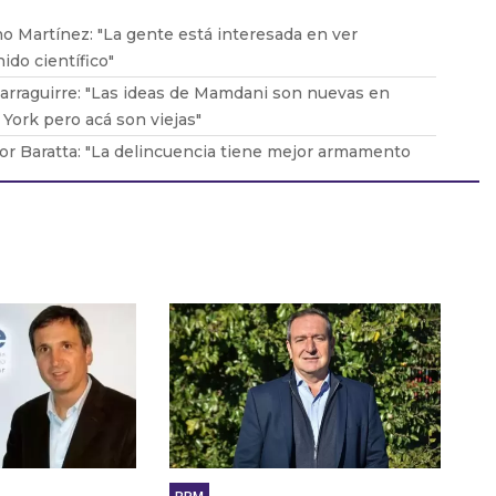
o Martínez: "La gente está interesada en ver
ido científico"
arraguirre: "Las ideas de Mamdani son nuevas en
York pero acá son viejas"
or Baratta: "La delincuencia tiene mejor armamento
 seguridad”
Durán Barba: "Milei no tiene apego a la
ucionalidad"
do López Murphy: "No podemos tener DÉFICIT, no
os ahorro”