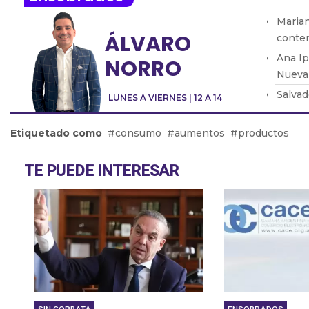
Marian
ÁLVARO
conten
Ana Ip
NORRO
Nueva 
Salvad
LUNES A VIERNES | 12 A 14
que la
Jaime 
Etiquetado como
consumo
aumentos
productos
instit
Ricar
TE PUEDE INTERESAR
tenem