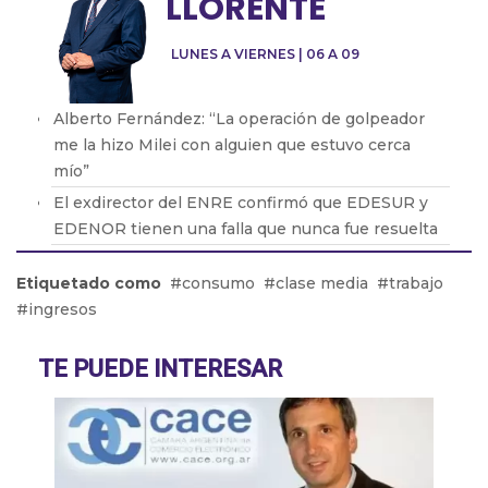
LLORENTE
LUNES A VIERNES | 06 A 09
Alberto Fernández: “La operación de golpeador
me la hizo Milei con alguien que estuvo cerca
mío”
El exdirector del ENRE confirmó que EDESUR y
EDENOR tienen una falla que nunca fue resuelta
Oscar Parrilli: “Milei tiene crueldad y desprecio
Etiquetado como
consumo
clase media
trabajo
por el ser humano”
ingresos
Fabián Vena con Barton: cómo será la nueva obra
que protagonizará de Muscari
TE PUEDE INTERESAR
Pablo Echarri: “La cultura es un hecho peligroso
para este gobierno de ultraderecha”