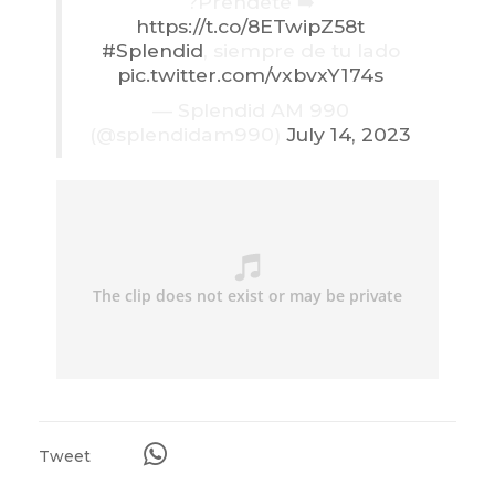
?Prendete ➡️
https://t.co/8ETwipZ58t
#Splendid
, siempre de tu lado
pic.twitter.com/vxbvxY174s
— Splendid AM 990
(@splendidam990)
July 14, 2023
Tweet