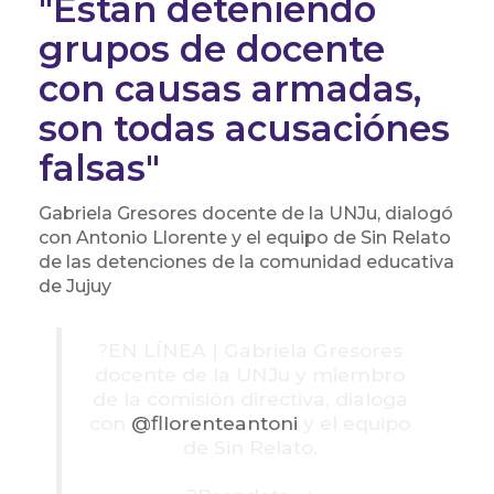
"Están deteniendo
grupos de docente
con causas armadas,
son todas acusaciónes
falsas"
Gabriela Gresores docente de la UNJu, dialogó
con Antonio Llorente y el equipo de Sin Relato
de las detenciones de la comunidad educativa
de Jujuy
?️EN LÍNEA | Gabriela Gresores
docente de la UNJu y miembro
de la comisión directiva, dialoga
con
@fllorenteantoni
y el equipo
de Sin Relato.