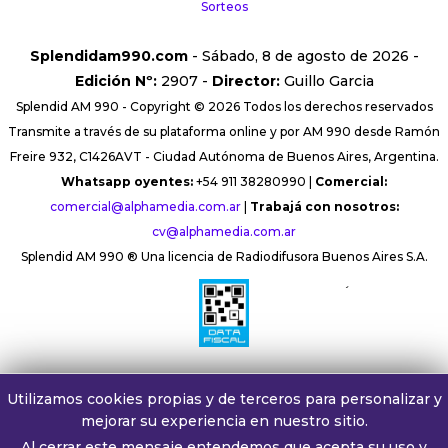
Sorteos
Splendidam990.com
- Sábado, 8 de agosto de 2026 -
Edición Nº:
2907 -
Director:
Guillo Garcia
Splendid AM 990 - Copyright © 2026 Todos los derechos reservados
Transmite a través de su plataforma online y por AM 990 desde Ramón
Freire 932, C1426AVT - Ciudad Autónoma de Buenos Aires, Argentina.
Whatsapp oyentes:
+54 911 38280990 |
Comercial:
comercial@alphamedia.com.ar
|
Trabajá con nosotros:
cv@alphamedia.com.ar
Splendid AM 990 ® Una licencia de Radiodifusora Buenos Aires S.A.
´
Utilizamos cookies propias y de terceros para personalizar y
mejorar su experiencia en nuestro sitio.
Al cerrar este mensaje entendemos que acepta su uso y