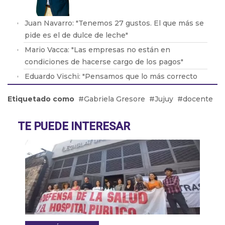
Juan Navarro: "Tenemos 27 gustos. El que más se
pide es el de dulce de leche"
Mario Vacca: "Las empresas no están en
condiciones de hacerse cargo de los pagos"
Eduardo Vischi: "Pensamos que lo más correcto
era modificar el DNU, no tirarlo abajo"
Etiquetado como
Gabriela Gresore
Jujuy
docente
Lic. Eduardo Lavorato: "Que los padres consuman
con sus hijos les genera una dependencia"
TE PUEDE INTERESAR
Pablo González: "La situación en Acindar está
tensa"